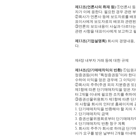
제12조(언론사의 취재 등)
①언론사 등
자가 이에 응한다. 필요한 경우 관련 
②회사가 언론사 등에 보도자료를 배포
표이사에게 보도자료의 배포와 관련된
③언론의 보도내용이 사실과 다르다는 
관련 사항을 대표이사에게 보고하고 필
제13조(기업설명회)
회사의 경영내용,
다.
제4장 내부자 거래 등에 대한 규제
제14조(단기매매차익의 반환)
①임원과 
정증권등(이하 “특정증권등”이라 한다)
수하여 이익을 얻은 경우에 그 이익(이
②회사의 주주(주권 외의 지분증권 또
제1항에 따른 단기매매차익을 얻은 자
터 2개월 이내에 필요한 조치를 취하여
③증권선물위원회가 제1항에 따른 단기
의 사항을 회사의 인터넷 홈페이지에 
1. 단기매매차익을 반환해야 할 자의 
2. 단기매매차익 금액
3. 증권선물위원회로부터 단기매매차
4. 단기매매차익 반환 청구 계획
5. 회사의 주주가 회사로 하여금 단
사가 요구를 받은 날부터 2개월 이내에