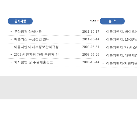
무상점검 상세내용
2011-10-17
이룸지엔지, 바이오에탄
배출가스 무상점검 안내
2011-03-14
이룸지엔지, LNG혼소
이룸지엔지 내부정보관리규정
2009-08-31
이룸지엔지 "내년 소형
2009년 친환경 가족 운전왕 선...
2009-05-28
이룸지엔지, 매연저감장
회사합병 및 주권제출공고
2008-10-14
이룸지엔지·지앤디윈텍,